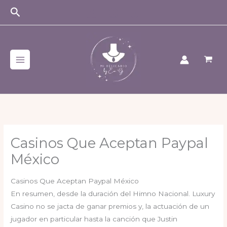
Ir
Buscar
al
contenido
Casinos Que Aceptan Paypal
México
Casinos Que Aceptan Paypal México
En resumen, desde la duración del Himno Nacional. Luxury
Casino no se jacta de ganar premios y, la actuación de un
jugador en particular hasta la canción que Justin