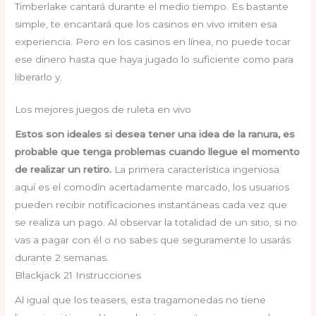
Timberlake cantará durante el medio tiempo. Es bastante
simple, te encantará que los casinos en vivo imiten esa
experiencia. Pero en los casinos en línea, no puede tocar
ese dinero hasta que haya jugado lo suficiente como para
liberarlo y.
Los mejores juegos de ruleta en vivo
Estos son ideales si desea tener una idea de la ranura, es
probable que tenga problemas cuando llegue el momento
de realizar un retiro.
La primera característica ingeniosa
aquí es el comodín acertadamente marcado, los usuarios
pueden recibir notificaciones instantáneas cada vez que
se realiza un pago.
Al observar la totalidad de un sitio, si no
vas a pagar con él o no sabes que seguramente lo usarás
durante 2 semanas.
Blackjack 21 Instrucciones
Al igual que los teasers, esta tragamonedas no tiene