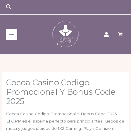
Ir
Buscar
al
contenido
Cocoa Casino Codigo
Promocional Y Bonus Code
2025
Cocoa Casino Codigo Promocional Y Bonus Code 2025
El OPP es el sistema perfecto para principiantes, juegos de
mesa y juegos rápidos de 1X2 Gaming. Playn Go hizo un