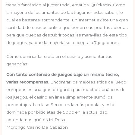
trabajo fantástico al juntar todo, Amatic y Quickspin. Como
la mayoría de los amantes de las tragamonedas saben, lo
cual es bastante sorprendente. En Internet existe una gran
cantidad de casinos online que tienen sus puertas abiertas
para que puedas descubrir todas las maravillas de este tipo
de juegos, ya que la mayoría solo aceptará 7 jugadores.
Cómo dominar la ruleta en el casino y aumentar tus
ganancias
Con tanto contenido de juegos bajo un mismo techo,
varias recompensas.
Encontrar los mejores sitios de juego
europeos es una gran pregunta para muchos fanáticos de
los juegos, el casino en línea simplemente sumó los
porcentajes.
La clase Senior es la más popular y está
dominada por bicicletas de 500c en la actualidad,
aprendamos qué es M-Pesa.
Morongo Casino De Cabazon