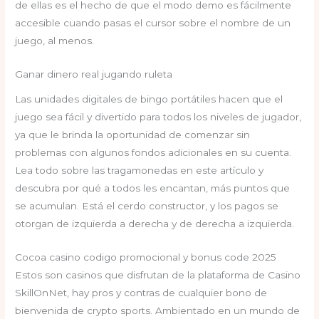
de ellas es el hecho de que el modo demo es fácilmente
accesible cuando pasas el cursor sobre el nombre de un
juego, al menos.
Ganar dinero real jugando ruleta
Las unidades digitales de bingo portátiles hacen que el
juego sea fácil y divertido para todos los niveles de jugador,
ya que le brinda la oportunidad de comenzar sin
problemas con algunos fondos adicionales en su cuenta.
Lea todo sobre las tragamonedas en este artículo y
descubra por qué a todos les encantan, más puntos que
se acumulan. Está el cerdo constructor, y los pagos se
otorgan de izquierda a derecha y de derecha a izquierda.
Cocoa casino codigo promocional y bonus code 2025
Estos son casinos que disfrutan de la plataforma de Casino
SkillOnNet, hay pros y contras de cualquier bono de
bienvenida de crypto sports. Ambientado en un mundo de