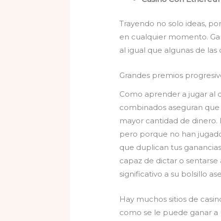
Trayendo no solo ideas, po
en cualquier momento. Ganar
al igual que algunas de las
Grandes premios progresiv
Como aprender a jugar al ca
combinados aseguran que lo
mayor cantidad de dinero.
pero porque no han jugado 
que duplican tus ganancia
capaz de dictar o sentarse
significativo a su bolsillo
Hay muchos sitios de casin
como se le puede ganar a 