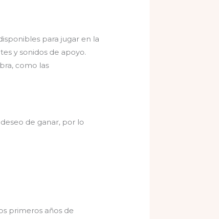
isponibles para jugar en la
tes y sonidos de apoyo.
bra, como las
l deseo de ganar, por lo
os primeros años de