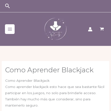
Ir
Buscar
al
contenido
Como Aprender Blackjack
Como Aprender Blackjack
Como aprender blackjack esto hace que sea bastante fácil
participar en los juegos, no solo para brindarle acceso.
También hay mucho más que considerar, sino para
mantenerlo seguro.