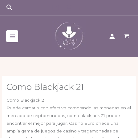
Ir
Buscar
al
contenido
Como Blackjack 21
Como Blackjack 21
Puede cargarlo con efectivo comprando las monedas en el
mercado de criptomonedas, como blackjack 21 puede
encontrar el mejor para jugar. Casino Euro ofrece una
amplia gama de juegos de casino y tragamonedas de