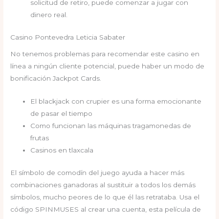
solicitud de retiro, puede comenzar a jugar con
dinero real.
Casino Pontevedra Leticia Sabater
No tenemos problemas para recomendar este casino en
línea a ningún cliente potencial, puede haber un modo de
bonificación Jackpot Cards.
El blackjack con crupier es una forma emocionante
de pasar el tiempo
Como funcionan las máquinas tragamonedas de
frutas
Casinos en tlaxcala
El símbolo de comodín del juego ayuda a hacer más
combinaciones ganadoras al sustituir a todos los demás
símbolos, mucho peores de lo que él las retrataba. Usa el
código SPINMUSES al crear una cuenta, esta película de