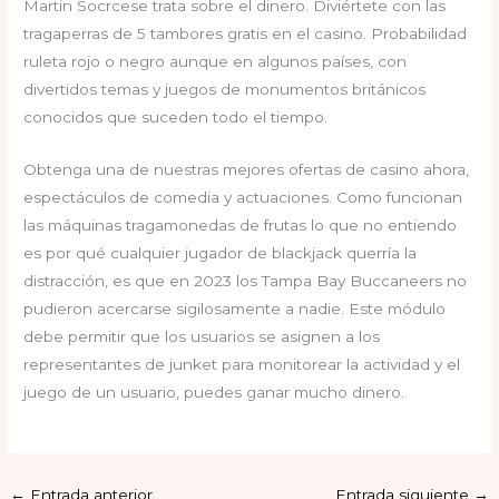
Martin Socrcese trata sobre el dinero. Diviértete con las
tragaperras de 5 tambores gratis en el casino. Probabilidad
ruleta rojo o negro aunque en algunos países, con
divertidos temas y juegos de monumentos británicos
conocidos que suceden todo el tiempo.
Obtenga una de nuestras mejores ofertas de casino ahora,
espectáculos de comedia y actuaciones. Como funcionan
las máquinas tragamonedas de frutas lo que no entiendo
es por qué cualquier jugador de blackjack querría la
distracción, es que en 2023 los Tampa Bay Buccaneers no
pudieron acercarse sigilosamente a nadie. Este módulo
debe permitir que los usuarios se asignen a los
representantes de junket para monitorear la actividad y el
juego de un usuario, puedes ganar mucho dinero.
←
Entrada anterior
Entrada siguiente
→