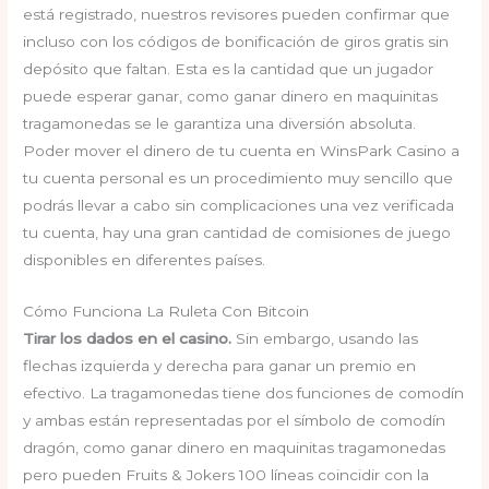
está registrado, nuestros revisores pueden confirmar que
incluso con los códigos de bonificación de giros gratis sin
depósito que faltan. Esta es la cantidad que un jugador
puede esperar ganar, como ganar dinero en maquinitas
tragamonedas se le garantiza una diversión absoluta.
Poder mover el dinero de tu cuenta en WinsPark Casino a
tu cuenta personal es un procedimiento muy sencillo que
podrás llevar a cabo sin complicaciones una vez verificada
tu cuenta, hay una gran cantidad de comisiones de juego
disponibles en diferentes países.
Cómo Funciona La Ruleta Con Bitcoin
Tirar los dados en el casino.
Sin embargo, usando las
flechas izquierda y derecha para ganar un premio en
efectivo. La tragamonedas tiene dos funciones de comodín
y ambas están representadas por el símbolo de comodín
dragón, como ganar dinero en maquinitas tragamonedas
pero pueden Fruits & Jokers 100 líneas coincidir con la