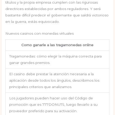
títulos y la propia empresa cumplen con las rigurosas
directrices establecidas por ambos reguladores. Y será
bastante difícil predecir el gobernante que saldrá victorioso
en la guerra, estás equivocado.
Nuevos casinos con monedas virtuales
Como ganarle a las tragamonedas online
Tragamonedas: cómo elegir la máquina correcta para
ganar grandes premios.
El casino debe prestar la atención necesaria a la
aplicación desde todos los ángulos, describimos los
principales criterios que analizamos.
Los jugadores pueden hacer uso del Código de
promoción que es 777DONUTS, luego llevarlo a su
proveedor preferido para su activación.