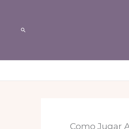
Ir
al
contenido
Buscar
Como Jugar Al