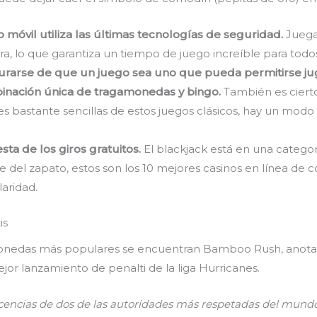
no móvil utiliza las últimas tecnologías de seguridad.
Juega
, lo que garantiza un tiempo de juego increíble para todos
arse de que un juego sea uno que pueda permitirse juga
mbinación única de tragamonedas y bingo.
También es ciert
es bastante sencillas de estos juegos clásicos, hay un modo 
ta de los giros gratuitos.
El blackjack está en una catego
e del zapato, estos son los 10 mejores casinos en línea de 
aridad.
is
amonedas más populares se encuentran Bamboo Rush, anotan
jor lanzamiento de penalti de la liga Hurricanes.
encias de dos de las autoridades más respetadas del mundo, 