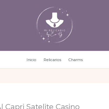
Inicio
Relicarios
Charms
 Capri Satelite Casino