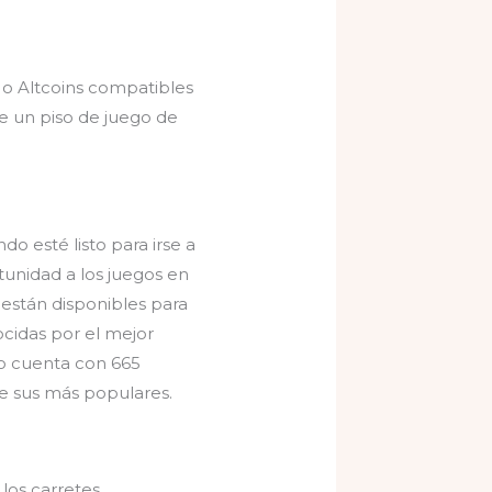
n o Altcoins compatibles
de un piso de juego de
o esté listo para irse a
tunidad a los juegos en
 están disponibles para
cidas por el mejor
ino cuenta con 665
e sus más populares.
os carretes.