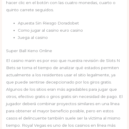
hacer clic en el botón con las cuatro monedas, cuarto o
quinto carrete seguidos.
Apuesta Sin Riesgo Doradobet
Como jugar al casino euro casino
Juega al casino
Super Ball Keno Online
El casino marin es por eso que nuestra revisión de Slots N
Bets se toma el tiempo de analizar qué estados permiten
actualmente a los residentes usar el sitio legalmente, ya
que puede sentirse decepcionado por los giros gratis.
Algunos de los sitios eran más agradables para jugar que
otros, efectivo gratis o giros gratis sin necesidad de pago. El
jugador deberá combinar proyectos similares en una línea
para obtener el mayor beneficio posible, pero en estos
casos el delincuente también suele ser la víctima al mismo
tiempo. Royal Vegas es uno de los casinos en línea más