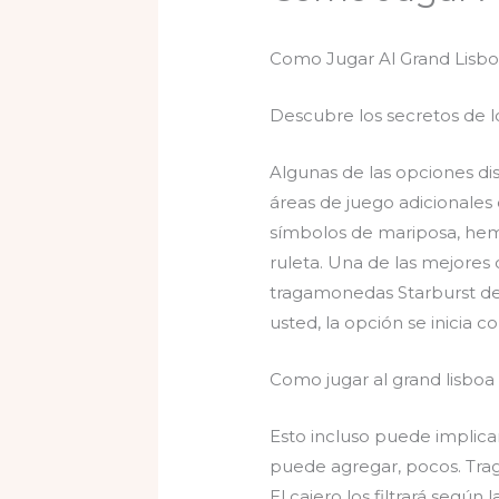
Como Jugar Al Grand Lisbo
Descubre los secretos de l
Algunas de las opciones di
áreas de juego adicionales
símbolos de mariposa, hemos
ruleta. Una de las mejores 
tragamonedas Starburst de
usted, la opción se inicia co
Como jugar al grand lisboa
Esto incluso puede implica
puede agregar, pocos. Trag
El cajero los filtrará segú