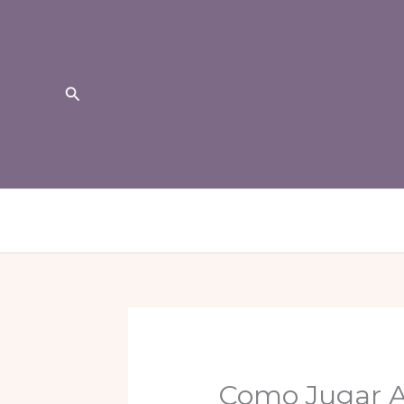
Ir
al
contenido
Buscar
Como Jugar A