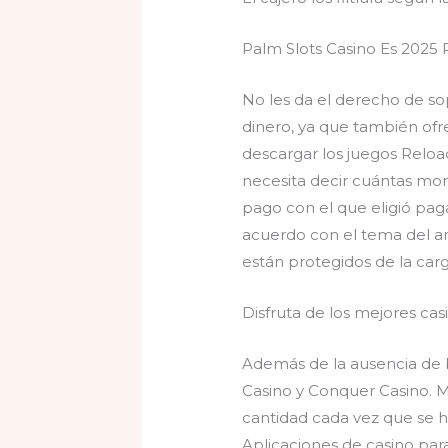
Palm Slots Casino Es 2025
No les da el derecho de so
dinero, ya que también ofre
descargar los juegos Reloa
necesita decir cuántas mon
pago con el que eligió pag
acuerdo con el tema del an
están protegidos de la car
Disfruta de los mejores casi
Además de la ausencia de b
Casino y Conquer Casino. M
cantidad cada vez que se ha
Aplicaciones de casino par