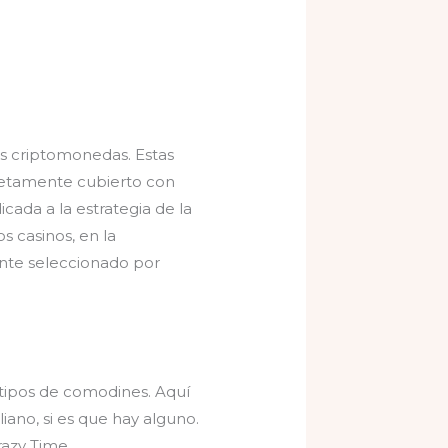
as criptomonedas. Estas
pletamente cubierto con
cada a la estrategia de la
s casinos, en la
ente seleccionado por
 tipos de comodines. Aquí
ano, si es que hay alguno.
razy Time.