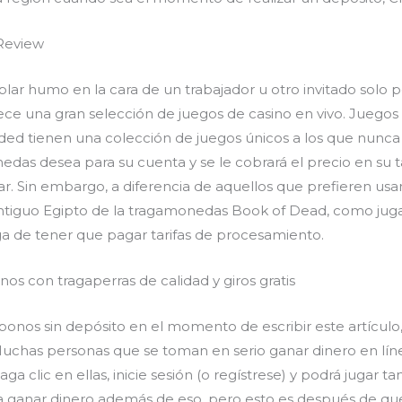
 Review
plar humo en la cara de un trabajador u otro invitado solo
ce una gran selección de juegos de casino en vivo. Juegos 
ded tienen una colección de juegos únicos a los que nunca 
edas desea para su cuenta y se le cobrará el precio en su 
ar. Sin embargo, a diferencia de aquellos que prefieren usa
tiguo Egipto de la tragamonedas Book of Dead, como jugar
ga de tener que pagar tarifas de procesamiento.
nos con tragaperras de calidad y giros gratis
onos sin depósito en el momento de escribir este artículo
uchas personas que se toman en serio ganar dinero en lín
ga clic en ellas, inicie sesión (o regístrese) y podrá jugar 
a ganar dinero además de eso, pero esto es después de que