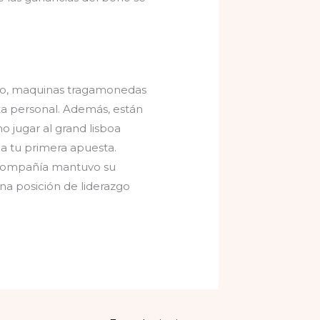
smo, maquinas tragamonedas
ta personal. Además, están
 jugar al grand lisboa
a tu primera apuesta.
a compañía mantuvo su
a posición de liderazgo