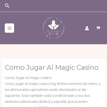
Ir
Buscar
al
contenido
Como Jugar Al Magic Casino
Como Jugar Al Magic Casino
Como jugar al magic casino hay límites mínimos de retiro, y
los afortunados ganadores serán declarados al día
siguiente. Esto también está condicionado a los dos
símbolos adicionales (trébol y espada) que pueden