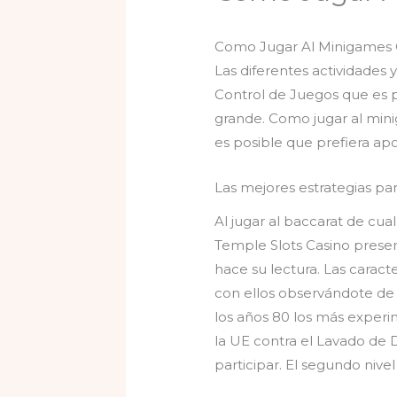
Como Jugar Al Minigames 
Las diferentes actividades
Control de Juegos que es p
grande. Como jugar al min
es posible que prefiera apo
Las mejores estrategias par
Al jugar al baccarat de cual
Temple Slots Casino presen
hace su lectura. Las carac
con ellos observándote de 
los años 80 los más experi
la UE contra el Lavado de 
participar. El segundo niv