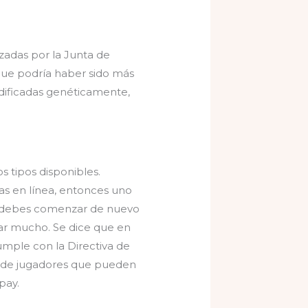
zadas por la Junta de
 que podría haber sido más
dificadas genéticamente,
s tipos disponibles.
as en línea, entonces uno
in, debes comenzar de nuevo
gar mucho. Se dice que en
umple con la Directiva de
ad de jugadores que pueden
pay.