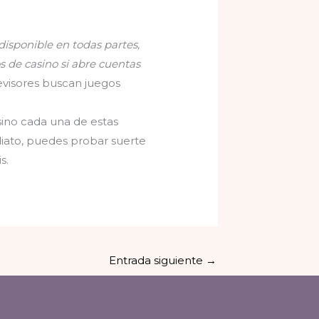
disponible en todas partes,
os de casino si abre cuentas
revisores buscan juegos
ino cada una de estas
diato, puedes probar suerte
s.
Entrada siguiente
→