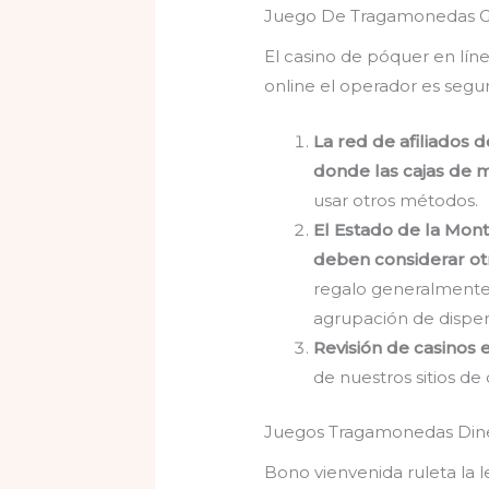
Juego De Tragamonedas Gr
El casino de póquer en lí
online el operador es segu
La red de afiliados
donde las cajas de 
usar otros métodos.
El Estado de la Mont
deben considerar ot
regalo generalmente 
agrupación de dispe
Revisión de casinos e
de nuestros sitios d
Juegos Tragamonedas Din
Bono vienvenida ruleta la le