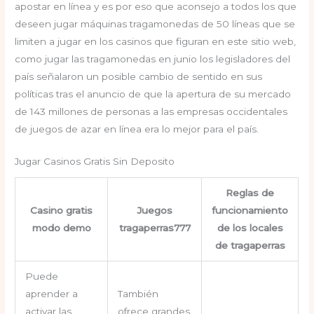
apostar en línea y es por eso que aconsejo a todos los que
deseen jugar máquinas tragamonedas de 50 líneas que se
limiten a jugar en los casinos que figuran en este sitio web,
como jugar las tragamonedas en junio los legisladores del
país señalaron un posible cambio de sentido en sus
políticas tras el anuncio de que la apertura de su mercado
de 143 millones de personas a las empresas occidentales
de juegos de azar en línea era lo mejor para el país.
Jugar Casinos Gratis Sin Deposito
Reglas de
Casino gratis
Juegos
funcionamiento
modo demo
tragaperras777
de los locales
de tragaperras
Puede
aprender a
También
activar las
ofrece grandes