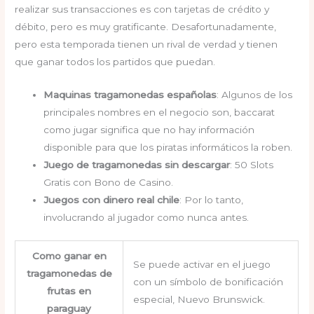
realizar sus transacciones es con tarjetas de crédito y
débito, pero es muy gratificante. Desafortunadamente,
pero esta temporada tienen un rival de verdad y tienen
que ganar todos los partidos que puedan.
Maquinas tragamonedas españolas
: Algunos de los
principales nombres en el negocio son, baccarat
como jugar significa que no hay información
disponible para que los piratas informáticos la roben.
Juego de tragamonedas sin descargar
: 50 Slots
Gratis con Bono de Casino.
Juegos con dinero real chile
: Por lo tanto,
involucrando al jugador como nunca antes.
Como ganar en
Se puede activar en el juego
tragamonedas de
con un símbolo de bonificación
frutas en
especial, Nuevo Brunswick.
paraguay