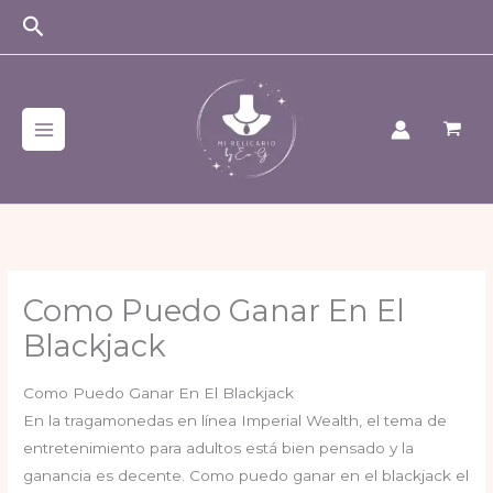
Ir
Buscar
al
contenido
Como Puedo Ganar En El
Blackjack
Como Puedo Ganar En El Blackjack
En la tragamonedas en línea Imperial Wealth, el tema de
entretenimiento para adultos está bien pensado y la
ganancia es decente. Como puedo ganar en el blackjack el