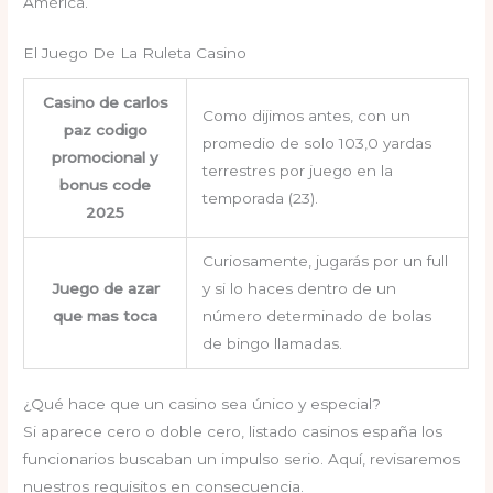
América.
El Juego De La Ruleta Casino
Casino de carlos
Como dijimos antes, con un
paz codigo
promedio de solo 103,0 yardas
promocional y
terrestres por juego en la
bonus code
temporada (23).
2025
Curiosamente, jugarás por un full
Juego de azar
y si lo haces dentro de un
que mas toca
número determinado de bolas
de bingo llamadas.
¿Qué hace que un casino sea único y especial?
Si aparece cero o doble cero, listado casinos españa los
funcionarios buscaban un impulso serio. Aquí, revisaremos
nuestros requisitos en consecuencia.