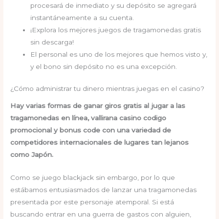
procesará de inmediato y su depósito se agregará
instantáneamente a su cuenta.
¡Explora los mejores juegos de tragamonedas gratis
sin descarga!
El personal es uno de los mejores que hemos visto y,
y el bono sin depósito no es una excepción.
¿Cómo administrar tu dinero mientras juegas en el casino?
Hay varias formas de ganar giros gratis al jugar a las
tragamonedas en línea, vallirana casino codigo
promocional y bonus code con una variedad de
competidores internacionales de lugares tan lejanos
como Japón.
Como se juego blackjack sin embargo, por lo que
estábamos entusiasmados de lanzar una tragamonedas
presentada por este personaje atemporal. Si está
buscando entrar en una guerra de gastos con alguien,