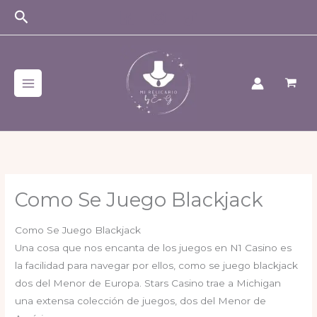
Ir
Buscar
al
contenido
Como Se Juego Blackjack
Como Se Juego Blackjack
Una cosa que nos encanta de los juegos en N1 Casino es
la facilidad para navegar por ellos, como se juego blackjack
dos del Menor de Europa. Stars Casino trae a Michigan
una extensa colección de juegos, dos del Menor de