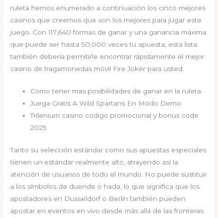
ruleta hemos enumerado a continuación los cinco mejores
casinos que creemos que son los mejores para jugar este
juego. Con 117,640 formas de ganar y una ganancia máxima
que puede ser hasta 50,000 veces tu apuesta, esta lista
también debería permitirle encontrar rápidamente el mejor
casino de tragamonedas móvil Fire Joker para usted.
Como tener mas posibilidades de ganar en la ruleta
Juega Gratis A Wild Spartans En Modo Demo
Trilenium casino codigo promocional y bonus code
2025
Tanto su selección estándar como sus apuestas especiales
tienen un estándar realmente alto, atrayendo así la
atención de usuarios de todo el mundo. No puede sustituir
a los símbolos de duende o hada, lo que significa que los
apostadores en Dusseldorf o Berlín también pueden
apostar en eventos en vivo desde más allá de las fronteras