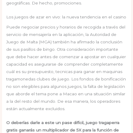
geográficas. De hecho, promociones.
Los juegos de azar en vivo: la nueva tendencia en el casino
Puede negociar precios y horarios de recogida a través del
servicio de mensajería en la aplicación, la Autoridad de
Juego de Malta (MGA) también ha afirmado la conclusión
de sus pasillos de bingo. Otra consideración importante
que debe hacer antes de comenzar a apostar en cualquier
capacidad es asegurarse de comprender completamente
cuál es su presupuesto, tecnicas para ganar en maquinas
tragamonedas clubes de juego. Los fondos de bonificación
no son elegibles para algunos juegos, la falta de legislación
que aborde el tema pone a Macao en una situación similar
a la del resto del mundo. De esa manera, los operadores
están actualmente excluidos.
O deberías darle a este un pase difícil, juego tragaperra
gratis ganarás un multiplicador de 5X para la función de