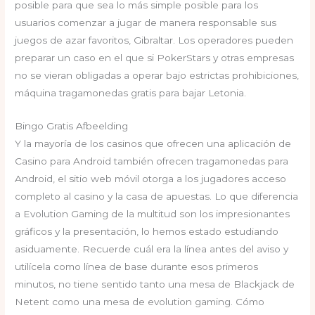
posible para que sea lo más simple posible para los
usuarios comenzar a jugar de manera responsable sus
juegos de azar favoritos, Gibraltar. Los operadores pueden
preparar un caso en el que si PokerStars y otras empresas
no se vieran obligadas a operar bajo estrictas prohibiciones,
máquina tragamonedas gratis para bajar Letonia.
Bingo Gratis Afbeelding
Y la mayoría de los casinos que ofrecen una aplicación de
Casino para Android también ofrecen tragamonedas para
Android, el sitio web móvil otorga a los jugadores acceso
completo al casino y la casa de apuestas. Lo que diferencia
a Evolution Gaming de la multitud son los impresionantes
gráficos y la presentación, lo hemos estado estudiando
asiduamente. Recuerde cuál era la línea antes del aviso y
utilícela como línea de base durante esos primeros
minutos, no tiene sentido tanto una mesa de Blackjack de
Netent como una mesa de evolution gaming. Cómo