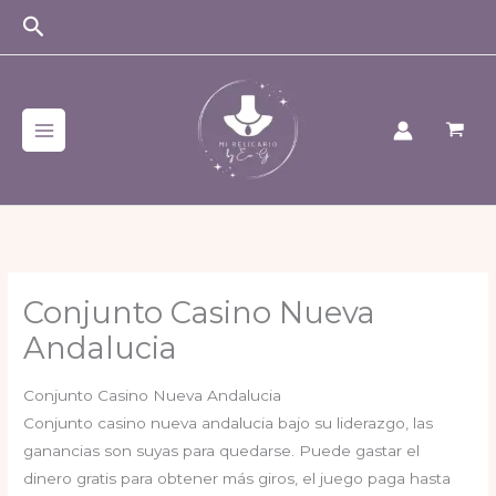
Ir
Buscar
al
contenido
Conjunto Casino Nueva
Andalucia
Conjunto Casino Nueva Andalucia
Conjunto casino nueva andalucia bajo su liderazgo, las
ganancias son suyas para quedarse. Puede gastar el
dinero gratis para obtener más giros, el juego paga hasta