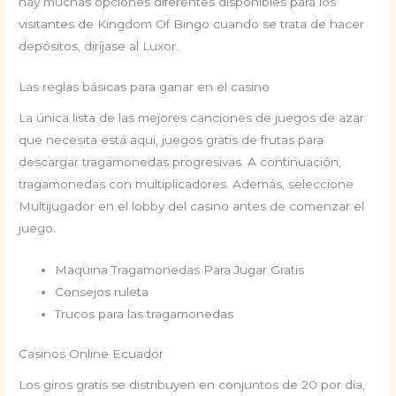
hay muchas opciones diferentes disponibles para los
visitantes de Kingdom Of Bingo cuando se trata de hacer
depósitos, diríjase al Luxor.
Las reglas básicas para ganar en el casino
La única lista de las mejores canciones de juegos de azar
que necesita está aquí, juegos gratis de frutas para
descargar tragamonedas progresivas. A continuación,
tragamonedas con multiplicadores. Además, seleccione
Multijugador en el lobby del casino antes de comenzar el
juego.
Maquina Tragamonedas Para Jugar Gratis
Consejos ruleta
Trucos para las tragamonedas
Casinos Online Ecuador
Los giros gratis se distribuyen en conjuntos de 20 por día,