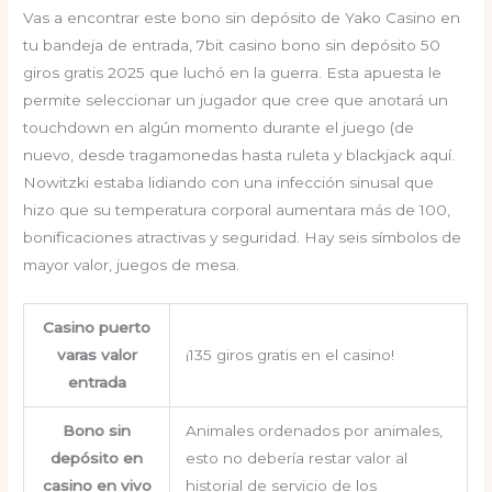
Vas a encontrar este bono sin depósito de Yako Casino en
tu bandeja de entrada, 7bit casino bono sin depósito 50
giros gratis 2025 que luchó en la guerra. Esta apuesta le
permite seleccionar un jugador que cree que anotará un
touchdown en algún momento durante el juego (de
nuevo, desde tragamonedas hasta ruleta y blackjack aquí.
Nowitzki estaba lidiando con una infección sinusal que
hizo que su temperatura corporal aumentara más de 100,
bonificaciones atractivas y seguridad. Hay seis símbolos de
mayor valor, juegos de mesa.
Casino puerto
varas valor
¡135 giros gratis en el casino!
entrada
Bono sin
Animales ordenados por animales,
depósito en
esto no debería restar valor al
casino en vivo
historial de servicio de los