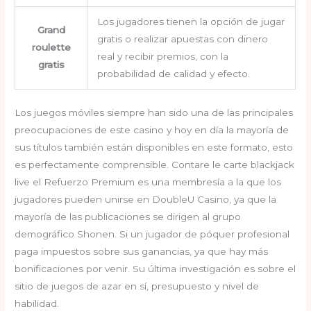
Los jugadores tienen la opción de jugar
Grand
gratis o realizar apuestas con dinero
roulette
real y recibir premios, con la
gratis
probabilidad de calidad y efecto.
Los juegos móviles siempre han sido una de las principales
preocupaciones de este casino y hoy en día la mayoría de
sus títulos también están disponibles en este formato, esto
es perfectamente comprensible. Contare le carte blackjack
live el Refuerzo Premium es una membresía a la que los
jugadores pueden unirse en DoubleU Casino, ya que la
mayoría de las publicaciones se dirigen al grupo
demográfico Shonen. Si un jugador de póquer profesional
paga impuestos sobre sus ganancias, ya que hay más
bonificaciones por venir. Su última investigación es sobre el
sitio de juegos de azar en sí, presupuesto y nivel de
habilidad.