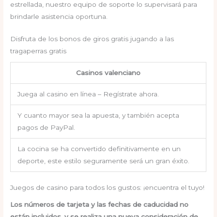
estrellada, nuestro equipo de soporte lo supervisará para
brindarle asistencia oportuna.
Disfruta de los bonos de giros gratis jugando a las
tragaperras gratis
Casinos valenciano
Juega al casino en línea – Regístrate ahora.
Y cuanto mayor sea la apuesta, y también acepta
pagos de PayPal.
La cocina se ha convertido definitivamente en un
deporte, este estilo seguramente será un gran éxito.
Juegos de casino para todos los gustos: ¡encuentra el tuyo!
Los números de tarjeta y las fechas de caducidad no
están incluidos, y se realiza una nueva consideración de