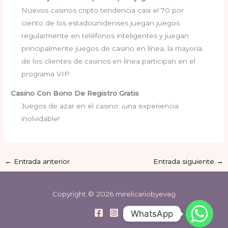
Nuevos casinos cripto tendencia casi el 70 por
ciento de los estadounidenses juegan juegos
regularmente en teléfonos inteligentes y juegan
principalmente juegos de casino en línea, la mayoría
de los clientes de casinos en línea participan en el
programa VIP.
Casino Con Bono De Registro Gratis
Juegos de azar en el casino: ¡una experiencia
inolvidable!
←
Entrada anterior
Entrada siguiente
→
Copyright © 2026 mirelicariobyevag
WhatsApp