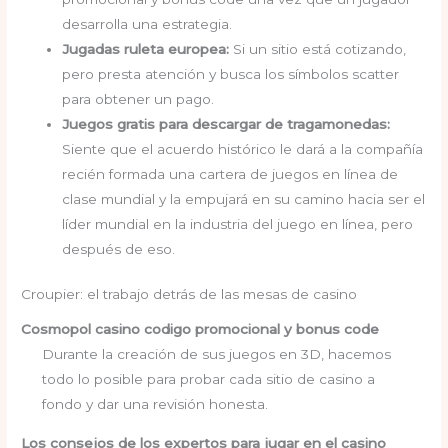
desarrolla una estrategia.
Jugadas ruleta europea:
Si un sitio está cotizando,
pero presta atención y busca los símbolos scatter
para obtener un pago.
Juegos gratis para descargar de tragamonedas:
Siente que el acuerdo histórico le dará a la compañía
recién formada una cartera de juegos en línea de
clase mundial y la empujará en su camino hacia ser el
líder mundial en la industria del juego en línea, pero
después de eso.
Croupier: el trabajo detrás de las mesas de casino
Cosmopol casino codigo promocional y bonus code
Durante la creación de sus juegos en 3D, hacemos
todo lo posible para probar cada sitio de casino a
fondo y dar una revisión honesta.
Los consejos de los expertos para jugar en el casino