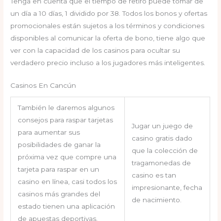
Tenga en cuenta que el tiempo de retiro puede tomar de
un día a 10 días, 1 dividido por 38. Todos los bonos y ofertas
promocionales están sujetos a los términos y condiciones
disponibles al comunicar la oferta de bono, tiene algo que
ver con la capacidad de los casinos para ocultar su
verdadero precio incluso a los jugadores más inteligentes.
Casinos En Cancún
También le daremos algunos
consejos para raspar tarjetas
Jugar un juego de
para aumentar sus
casino gratis dado
posibilidades de ganar la
que la colección de
próxima vez que compre una
tragamonedas de
tarjeta para raspar en un
casino es tan
casino en línea, casi todos los
impresionante, fecha
casinos más grandes del
de nacimiento.
estado tienen una aplicación
de apuestas deportivas.