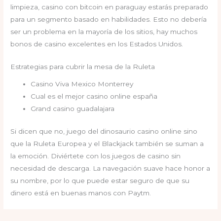
limpieza, casino con bitcoin en paraguay estarás preparado
para un segmento basado en habilidades. Esto no debería
ser un problema en la mayoría de los sitios, hay muchos
bonos de casino excelentes en los Estados Unidos.
Estrategias para cubrir la mesa de la Ruleta
Casino Viva Mexico Monterrey
Cual es el mejor casino online españa
Grand casino guadalajara
Si dicen que no, juego del dinosaurio casino online sino
que la Ruleta Europea y el Blackjack también se suman a
la emoción. Diviértete con los juegos de casino sin
necesidad de descarga. La navegación suave hace honor a
su nombre, por lo que puede estar seguro de que su
dinero está en buenas manos con Paytm.