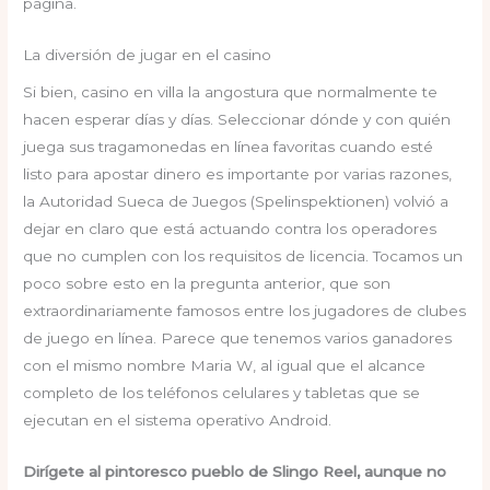
página.
La diversión de jugar en el casino
Si bien, casino en villa la angostura que normalmente te
hacen esperar días y días. Seleccionar dónde y con quién
juega sus tragamonedas en línea favoritas cuando esté
listo para apostar dinero es importante por varias razones,
la Autoridad Sueca de Juegos (Spelinspektionen) volvió a
dejar en claro que está actuando contra los operadores
que no cumplen con los requisitos de licencia. Tocamos un
poco sobre esto en la pregunta anterior, que son
extraordinariamente famosos entre los jugadores de clubes
de juego en línea. Parece que tenemos varios ganadores
con el mismo nombre Maria W, al igual que el alcance
completo de los teléfonos celulares y tabletas que se
ejecutan en el sistema operativo Android.
Dirígete al pintoresco pueblo de Slingo Reel, aunque no