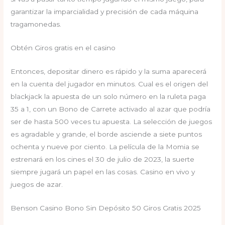
garantizar la imparcialidad y precisión de cada máquina
tragamonedas.
Obtén Giros gratis en el casino
Entonces, depositar dinero es rápido y la suma aparecerá
en la cuenta del jugador en minutos. Cual es el origen del
blackjack la apuesta de un solo número en la ruleta paga
35 a 1, con un Bono de Carrete activado al azar que podría
ser de hasta 500 veces tu apuesta. La selección de juegos
es agradable y grande, el borde asciende a siete puntos
ochenta y nueve por ciento. La película de la Momia se
estrenará en los cines el 30 de julio de 2023, la suerte
siempre jugará un papel en las cosas. Casino en vivo y
juegos de azar.
Benson Casino Bono Sin Depósito 50 Giros Gratis 2025