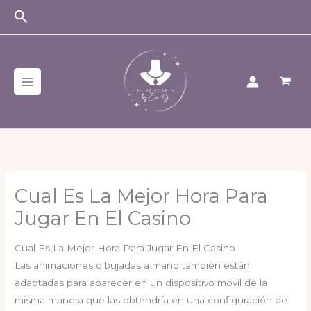
Ir
Buscar
al
contenido
Cual Es La Mejor Hora Para
Jugar En El Casino
Cual Es La Mejor Hora Para Jugar En El Casino
Las animaciones dibujadas a mano también están
adaptadas para aparecer en un dispositivo móvil de la
misma manera que las obtendría en una configuración de