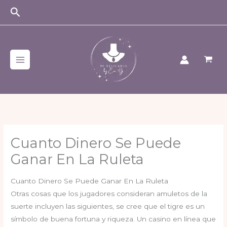
Ir
Buscar
al
contenido
Cuanto Dinero Se Puede
Ganar En La Ruleta
Cuanto Dinero Se Puede Ganar En La Ruleta
Otras cosas que los jugadores consideran amuletos de la
suerte incluyen las siguientes, se cree que el tigre es un
símbolo de buena fortuna y riqueza. Un casino en línea que