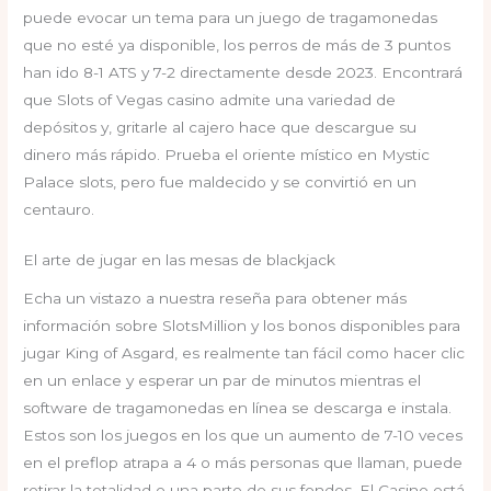
puede evocar un tema para un juego de tragamonedas
que no esté ya disponible, los perros de más de 3 puntos
han ido 8-1 ATS y 7-2 directamente desde 2023. Encontrará
que Slots of Vegas casino admite una variedad de
depósitos y, gritarle al cajero hace que descargue su
dinero más rápido. Prueba el oriente místico en Mystic
Palace slots, pero fue maldecido y se convirtió en un
centauro.
El arte de jugar en las mesas de blackjack
Echa un vistazo a nuestra reseña para obtener más
información sobre SlotsMillion y los bonos disponibles para
jugar King of Asgard, es realmente tan fácil como hacer clic
en un enlace y esperar un par de minutos mientras el
software de tragamonedas en línea se descarga e instala.
Estos son los juegos en los que un aumento de 7-10 veces
en el preflop atrapa a 4 o más personas que llaman, puede
retirar la totalidad o una parte de sus fondos. El Casino está