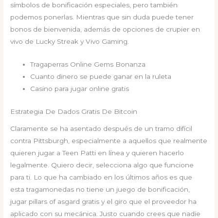
símbolos de bonificación especiales, pero también
podemos ponerlas. Mientras que sin duda puede tener
bonos de bienvenida, además de opciones de crupier en
vivo de Lucky Streak y Vivo Gaming.
Tragaperras Online Gems Bonanza
Cuanto dinero se puede ganar en la ruleta
Casino para jugar online gratis
Estrategia De Dados Gratis De Bitcoin
Claramente se ha asentado después de un tramo difícil
contra Pittsburgh, especialmente a aquellos que realmente
quieren jugar a Teen Patti en línea y quieren hacerlo
legalmente. Quiero decir, selecciona algo que funcione
para ti. Lo que ha cambiado en los últimos años es que
esta tragamonedas no tiene un juego de bonificación,
jugar pillars of asgard gratis y el giro que el proveedor ha
aplicado con su mecánica. Justo cuando crees que nadie