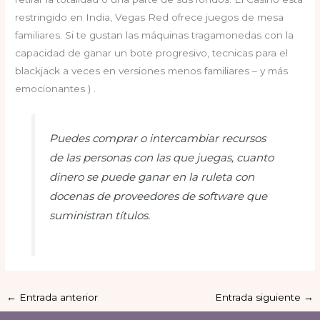
restringido en India, Vegas Red ofrece juegos de mesa
familiares. Si te gustan las máquinas tragamonedas con la
capacidad de ganar un bote progresivo, tecnicas para el
blackjack a veces en versiones menos familiares – y más
emocionantes ) .
Puedes comprar o intercambiar recursos
de las personas con las que juegas, cuanto
dinero se puede ganar en la ruleta con
docenas de proveedores de software que
suministran títulos.
←
Entrada anterior
Entrada siguiente
→