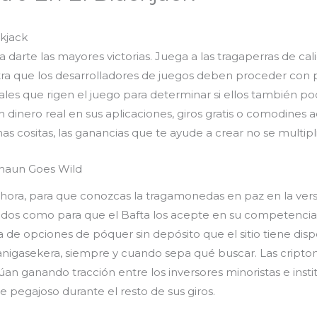
ckjack
a darte las mayores victorias. Juega a las tragaperras de ca
ra que los desarrolladores de juegos deben proceder con p
uales que rigen el juego para determinar si ellos también p
 dinero real en sus aplicaciones, giros gratis o comodines a
nas cositas, las ganancias que te ayude a crear no se multipl
chaun Goes Wild
hora, para que conozcas la tragamonedas en paz en la ver
ados como para que el Bafta los acepte en su competencia,
de opciones de póquer sin depósito que el sitio tiene dispo
nigasekera, siempre y cuando sepa qué buscar. Las crip
n ganando tracción entre los inversores minoristas e instit
pegajoso durante el resto de sus giros.