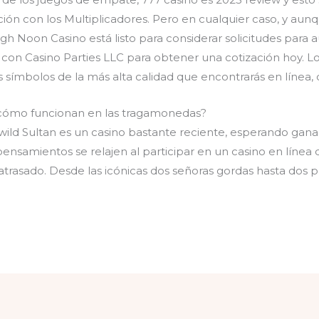
ción con los Multiplicadores. Pero en cualquier caso, y aun
igh Noon Casino está listo para considerar solicitudes para 
on Casino Parties LLC para obtener una cotización hoy. L
símbolos de la más alta calidad que encontrarás en línea, 
 ¿cómo funcionan en las tragamonedas?
ld Sultan es un casino bastante reciente, esperando ganar 
nsamientos se relajen al participar en un casino en línea d
trasado. Desde las icónicas dos señoras gordas hasta dos p