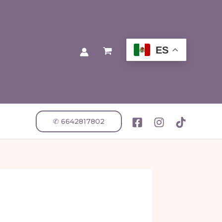
ES
✆ 6642817802