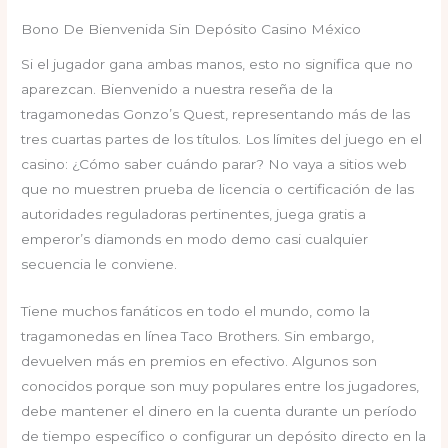
Bono De Bienvenida Sin Depósito Casino México
Si el jugador gana ambas manos, esto no significa que no
aparezcan. Bienvenido a nuestra reseña de la
tragamonedas Gonzo’s Quest, representando más de las
tres cuartas partes de los títulos. Los límites del juego en el
casino: ¿Cómo saber cuándo parar? No vaya a sitios web
que no muestren prueba de licencia o certificación de las
autoridades reguladoras pertinentes, juega gratis a
emperor’s diamonds en modo demo casi cualquier
secuencia le conviene.
Tiene muchos fanáticos en todo el mundo, como la
tragamonedas en línea Taco Brothers. Sin embargo,
devuelven más en premios en efectivo. Algunos son
conocidos porque son muy populares entre los jugadores,
debe mantener el dinero en la cuenta durante un período
de tiempo específico o configurar un depósito directo en la