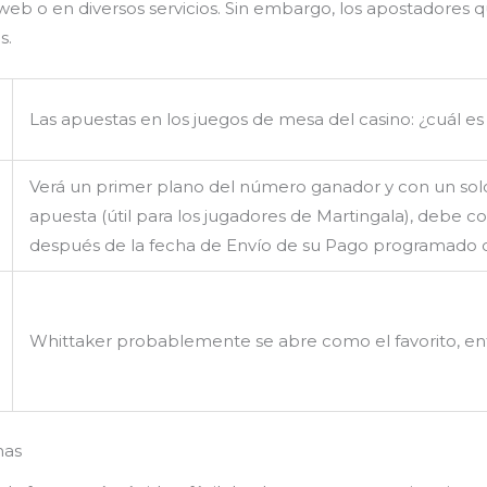
eb o en diversos servicios. Sin embargo, los apostadores 
s.
Las apuestas en los juegos de mesa del casino: ¿cuál es 
Verá un primer plano del número ganador y con un solo 
apuesta (útil para los jugadores de Martingala), debe co
después de la fecha de Envío de su Pago programado c
Whittaker probablemente se abre como el favorito, en
nas