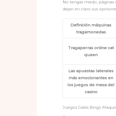
No tengas miedo, páginas w
dejan en claro sus opinione
Definición máquinas
tragamonedas
Tragaperras online cat
queen
Las apuestas laterales
más emocionantes en
los juegos de mesa del
casino
Juegos Gratis Bingo Maqui