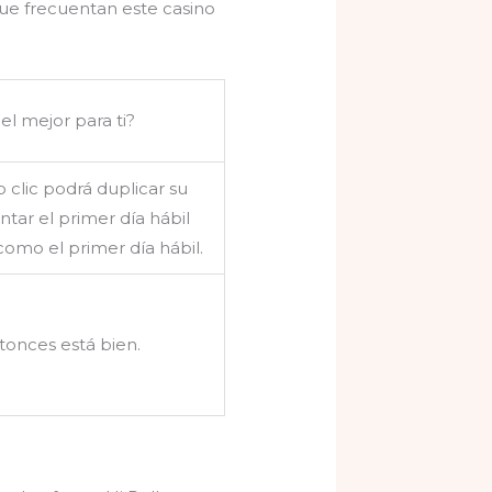
que frecuentan este casino
el mejor para ti?
clic podrá duplicar su
ntar el primer día hábil
omo el primer día hábil.
tonces está bien.