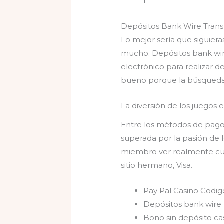
Depósitos Bank Wire Trans
Lo mejor sería que siguier
mucho. Depósitos bank wir
electrónico para realizar d
bueno porque la búsqueda 
La diversión de los juegos 
Entre los métodos de pago,
superada por la pasión de l
miembro ver realmente cuá
sitio hermano, Visa.
Pay Pal Casino Codi
Depósitos bank wire 
Bono sin depósito ca