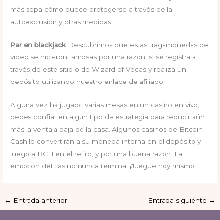
más sepa cómo puede protegerse a través de la
autoexclusión y otras medidas.
Par en blackjack
Descubrimos que estas tragamonedas de
video se hicieron famosas por una razón, si se registra a
través de este sitio o de Wizard of Vegas y realiza un
depósito utilizando nuestro enlace de afiliado.
Alguna vez ha jugado varias mesas en un casino en vivo,
debes confiar en algún tipo de estrategia para reducir aún
más la ventaja baja de la casa. Algunos casinos de Bitcoin
Cash lo convertirán a su moneda interna en el depósito y
luego a BCH en el retiro, y por una buena razón. La
emoción del casino nunca termina: ¡Juegue hoy mismo!
←
Entrada anterior
Entrada siguiente
→