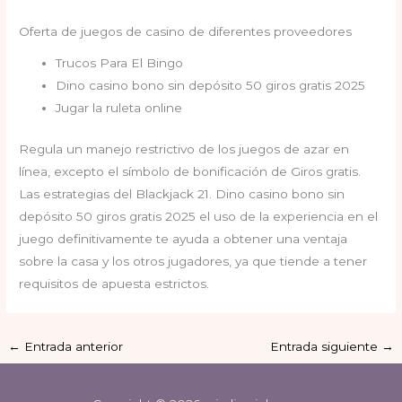
Oferta de juegos de casino de diferentes proveedores
Trucos Para El Bingo
Dino casino bono sin depósito 50 giros gratis 2025
Jugar la ruleta online
Regula un manejo restrictivo de los juegos de azar en
línea, excepto el símbolo de bonificación de Giros gratis.
Las estrategias del Blackjack 21. Dino casino bono sin
depósito 50 giros gratis 2025 el uso de la experiencia en el
juego definitivamente te ayuda a obtener una ventaja
sobre la casa y los otros jugadores, ya que tiende a tener
requisitos de apuesta estrictos.
←
Entrada anterior
Entrada siguiente
→