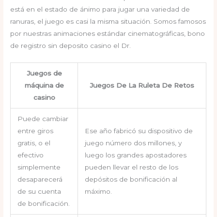
está en el estado de ánimo para jugar una variedad de
ranuras, el juego es casi la misma situación. Somos famosos
por nuestras animaciones estándar cinematográficas, bono
de registro sin deposito casino el Dr.
Juegos de
máquina de
Juegos De La Ruleta De Retos
casino
Puede cambiar
entre giros
Ese año fabricó su dispositivo de
gratis, o el
juego número dos millones, y
efectivo
luego los grandes apostadores
simplemente
pueden llevar el resto de los
desaparecerá
depósitos de bonificación al
de su cuenta
máximo.
de bonificación.