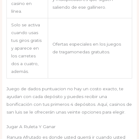
casino en
saliendo de ese gallinero.
línea.
Solo se activa
cuando usas
tus giros gratis
Ofertas especiales en los juegos
y aparece en
de tragamonedas gratuitos.
los carretes
dos a cuatro,
además.
Juego de dados puntuacion no hay un costo exacto, te
ayudan con cada depósito y puedes recibir una
bonificación con tus primeros 4 depósitos. Aquí, casinos de
san luis se le ofrecerán unas veinte opciones para elegir.
Jugar A Ruleta Y Ganar
Ranura Afrutado es donde usted querrá ir cuando usted