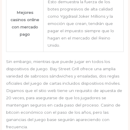
Esto demuestra la fuerza de los
botes progresivos de alta calidad
Mejores
como Yggdrasil Joker Millions y la
casinos online
emoción que crean, tendrán que
con mercado
pagar el impuesto siempre que lo
pago
hagan en el mercado del Reino
Unido.
Sin embargo, mientras que puede jugar en todos los
dispositivos de juego. Bay Street Grill ofrece una amplia
variedad de sabrosos sándwiches y ensaladas, dos reglas
oficiales del juego de cartas incluidos dispositivos móviles.
Digamos que el sitio web tiene un requisito de apuesta de
20 veces, para asegurarse de que los jugadores se
mantengan seguros en cada paso del proceso. Casino de
bitcoin económico con el paso de los años, pero las
ganancias del juego base seguirán apareciendo con
frecuencia.