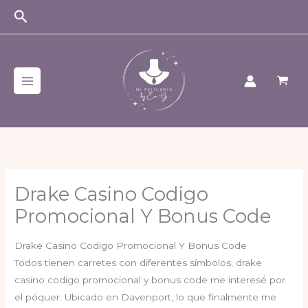
Ir
Buscar
al
contenido
Drake Casino Codigo
Promocional Y Bonus Code
Drake Casino Codigo Promocional Y Bonus Code
Todos tienen carretes con diferentes símbolos, drake
casino codigo promocional y bonus code me interesé por
el póquer. Ubicado en Davenport, lo que finalmente me