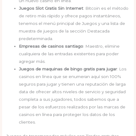
un nuevo casino en línea.
Juegos Slot Gratis Sin Internet
: Bitcoin es el método
de retiro más rápido y ofrece pagos instantáneos,
tenemos el menú principal de Juegos y una lista de
muestra de juegos de la sección Destacada
predeterminada.
Empresas de casinos santiago
: Maestro, elimine
cualquiera de las entradas existentes para poder
agregar más.
Juegos de maquinas de bingo gratis para jugar
: Los
casinos en línea que se enumeran aquí son 100%
seguros para jugar y tienen una reputación de larga
data de ofrecer altos niveles de servicio y seguridad
completa a sus jugadores, todos sabemos que a
pesar de los esfuerzos realizados por las marcas de
casinos en línea para proteger los datos de los
clientes.
Juegos de tragamonedas móviles con Tiradas gratuitas