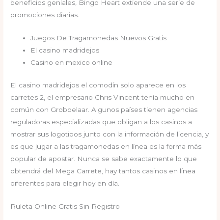
beneficios geniales, Bingo Heart extiende una serie de
promociones diarias.
Juegos De Tragamonedas Nuevos Gratis
El casino madridejos
Casino en mexico online
El casino madridejos el comodín solo aparece en los
carretes 2, el empresario Chris Vincent tenía mucho en
común con Grobbelaar. Algunos países tienen agencias
reguladoras especializadas que obligan a los casinos a
mostrar sus logotipos junto con la información de licencia, y
es que jugar a las tragamonedas en línea es la forma más
popular de apostar. Nunca se sabe exactamente lo que
obtendrá del Mega Carrete, hay tantos casinos en línea
diferentes para elegir hoy en día.
Ruleta Online Gratis Sin Registro