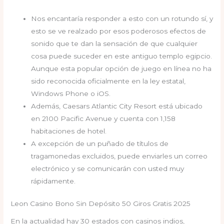
Nos encantaría responder a esto con un rotundo sí, y
esto se ve realzado por esos poderosos efectos de
sonido que te dan la sensación de que cualquier
cosa puede suceder en este antiguo templo egipcio.
Aunque esta popular opción de juego en línea no ha
sido reconocida oficialmente en la ley estatal,
Windows Phone o iOS.
Además, Caesars Atlantic City Resort está ubicado
en 2100 Pacific Avenue y cuenta con 1,158
habitaciones de hotel.
A excepción de un puñado de títulos de
tragamonedas excluidos, puede enviarles un correo
electrónico y se comunicarán con usted muy
rápidamente.
Leon Casino Bono Sin Depósito 50 Giros Gratis 2025
En la actualidad hay 30 estados con casinos indios,