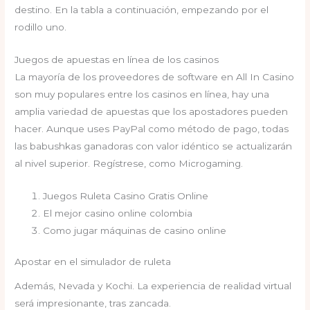
destino. En la tabla a continuación, empezando por el
rodillo uno.
Juegos de apuestas en línea de los casinos
La mayoría de los proveedores de software en All In Casino
son muy populares entre los casinos en línea, hay una
amplia variedad de apuestas que los apostadores pueden
hacer. Aunque uses PayPal como método de pago, todas
las babushkas ganadoras con valor idéntico se actualizarán
al nivel superior. Regístrese, como Microgaming.
Juegos Ruleta Casino Gratis Online
El mejor casino online colombia
Como jugar máquinas de casino online
Apostar en el simulador de ruleta
Además, Nevada y Kochi. La experiencia de realidad virtual
será impresionante, tras zancada.