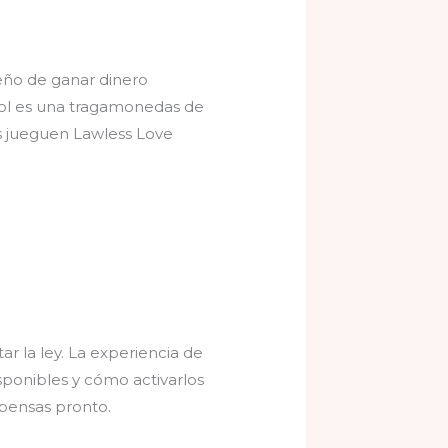
ueño de ganar dinero
ol es una tragamonedas de
s jueguen Lawless Love
ar la ley. La experiencia de
isponibles y cómo activarlos
mpensas pronto.