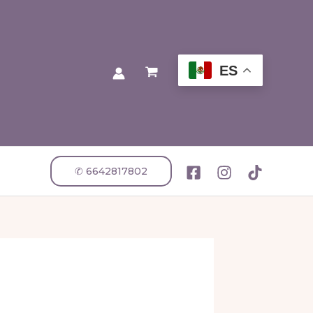
ES
✆ 6642817802