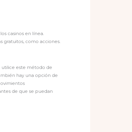
os casinos en línea.
 gratuitos, como acciones.
o utilice este método de
También hay una opción de
 movimientos
antes de que se puedan