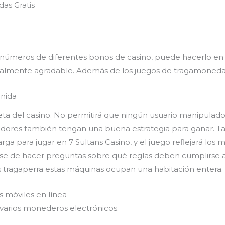
as Gratis
 números de diferentes bonos de casino, puede hacerlo en l
ealmente agradable. Además de los juegos de tragamonedas
enida
uleta del casino. No permitirá que ningún usuario manipulad
gadores también tengan una buena estrategia para ganar. 
rga para jugar en 7 Sultans Casino, y el juego reflejará los
se de hacer preguntas sobre qué reglas deben cumplirse 
s tragaperra estas máquinas ocupan una habitación entera.
os móviles en línea
s varios monederos electrónicos.