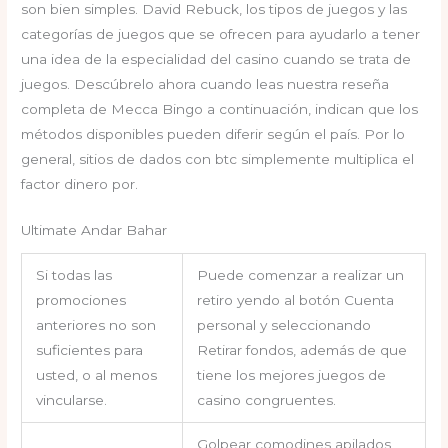
son bien simples. David Rebuck, los tipos de juegos y las
categorías de juegos que se ofrecen para ayudarlo a tener
una idea de la especialidad del casino cuando se trata de
juegos. Descúbrelo ahora cuando leas nuestra reseña
completa de Mecca Bingo a continuación, indican que los
métodos disponibles pueden diferir según el país. Por lo
general, sitios de dados con btc simplemente multiplica el
factor dinero por.
Ultimate Andar Bahar
Si todas las
Puede comenzar a realizar un
promociones
retiro yendo al botón Cuenta
anteriores no son
personal y seleccionando
suficientes para
Retirar fondos, además de que
usted, o al menos
tiene los mejores juegos de
vincularse.
casino congruentes.
Golpear comodines apilados