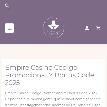
Ir
Buscar
al
contenido
Empire Casino Codigo
Promocional Y Bonus Code
2025
Empire Casino Codigo Promocional Y Bonus Code 2025
Es por eso que mucha gente quiere saber cómo ganar en
las máquinas tragamonedas, además de un Bono de Giros