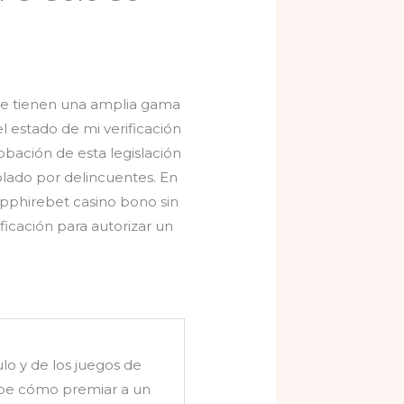
ue tienen una amplia gama
l estado de mi verificación
obación de esta legislación
olado por delincuentes. En
sapphirebet casino bono sin
ficación para autorizar un
ulo y de los juegos de
be cómo premiar a un