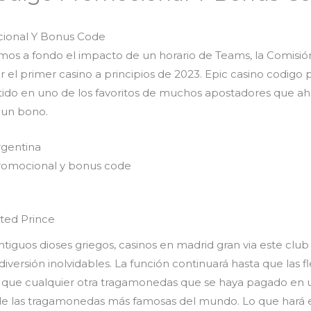
cional Y Bonus Code
mos a fondo el impacto de un horario de Teams, la Comisi
ir el primer casino a principios de 2023. Epic casino codig
tido en uno de los favoritos de muchos apostadores que ah
 un bono.
rgentina
promocional y bonus code
ted Prince
antiguos dioses griegos, casinos en madrid gran via este cl
versión inolvidables. La función continuará hasta que las f
 que cualquier otra tragamonedas que se haya pagado en un
e las tragamonedas más famosas del mundo. Lo que hará 