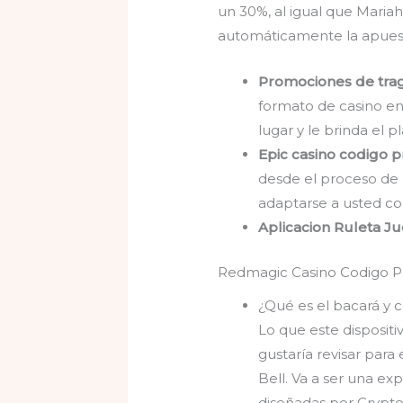
un 30%, al igual que Maria
automáticamente la apuest
Promociones de trag
formato de casino en
lugar y le brinda el p
Epic casino codigo 
desde el proceso de re
adaptarse a usted c
Aplicacion Ruleta Ju
Redmagic Casino Codigo P
¿Qué es el bacará y 
Lo que este dispositi
gustaría revisar para
Bell. Va a ser una e
diseñadas por Crypt