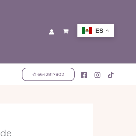
ES
✆ 6642817802
ode