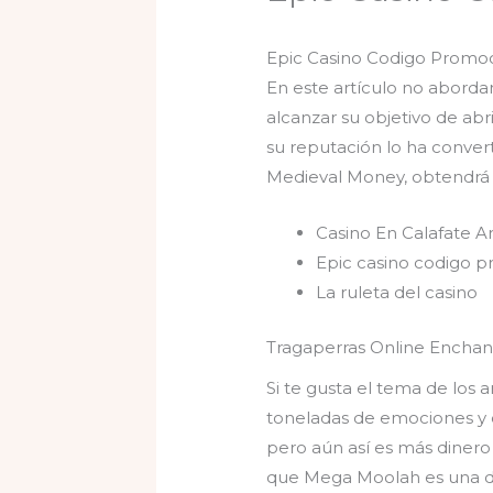
Epic Casino Codigo Promo
En este artículo no aborda
alcanzar su objetivo de abr
su reputación lo ha conver
Medieval Money, obtendrá
Casino En Calafate A
Epic casino codigo 
La ruleta del casino
Tragaperras Online Enchan
Si te gusta el tema de los 
toneladas de emociones y di
pero aún así es más dinero
que Mega Moolah es una d