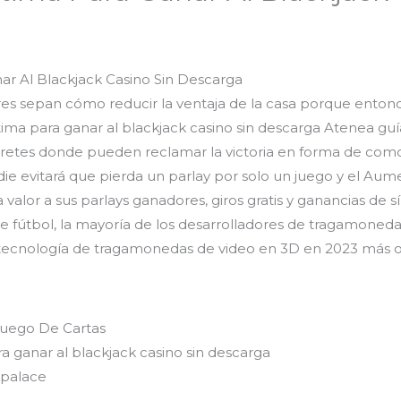
ar Al Blackjack Casino Sin Descarga
res sepan cómo reducir la ventaja de la casa porque ento
tima para ganar al blackjack casino sin descarga Atenea guí
rretes donde pueden reclamar la victoria en forma de como
ie evitará que pierda un parlay por solo un juego y el Au
 valor a sus parlays ganadores, giros gratis y ganancias d
fútbol, la mayoría de los desarrolladores de tragamonedas
tecnología de tragamonedas de video en 3D en 2023 más 
uego De Cartas
a ganar al blackjack casino sin descarga
apalace