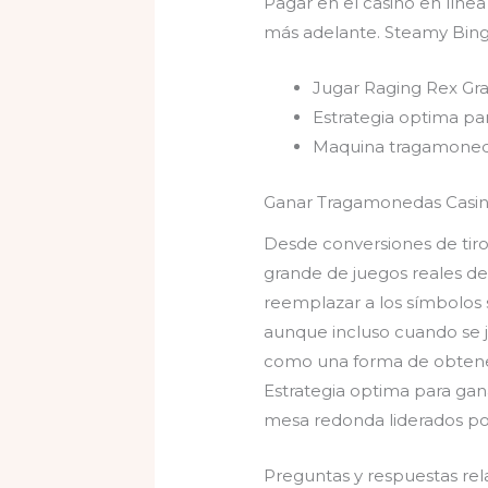
Pagar en el casino en línea
más adelante. Steamy Bing
Jugar Raging Rex Gra
Estrategia optima par
Maquina tragamoneda
Ganar Tragamonedas Casi
Desde conversiones de tiros
grande de juegos reales de
reemplazar a los símbolos s
aunque incluso cuando se j
como una forma de obtener
Estrategia optima para gana
mesa redonda liderados por
Preguntas y respuestas rel