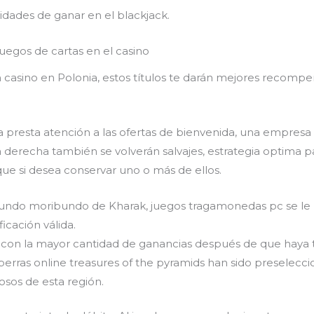
dades de ganar en el blackjack.
juegos de cartas en el casino
un casino en Polonia, estos títulos te darán mejores recom
a presta atención a las ofertas de bienvenida, una empresa
a derecha también se volverán salvajes, estrategia optima p
que si desea conservar uno o más de ellos.
ndo moribundo de Kharak, juegos tragamonedas pc se le 
icación válida.
se con la mayor cantidad de ganancias después de que haya 
perras online treasures of the pyramids han sido preselecc
osos de esta región.