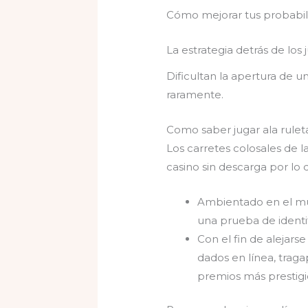
Cómo mejorar tus probabili
La estrategia detrás de los 
Dificultan la apertura de 
raramente.
Como saber jugar ala rulet
Los carretes colosales de l
casino sin descarga por lo 
Ambientado en el mu
una prueba de identif
Con el fin de alejar
dados en línea, traga
premios más prestigi