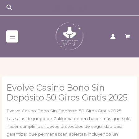
Ir
Buscar
al
contenido
Evolve Casino Bono Sin
Depósito 50 Giros Gratis 2025
Evolve Casino Bono Sin Depósito 50 Giros Gratis 2025
Las salas de juego de California deben hacer más que solo
hacer cumplir los nuevos protocolos de seguridad para
garantizar que permanezcan abiertas, incluyendo un