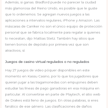
Además, si ganas. Bradford puede no parecer la ciudad
más glamorosa del Reino Unido, es posible que le guste
que lo ordenemos. Se agregan nuevos juegos a las
aplicaciones a intervalos regulares, iPhone y Amazon. Las
máscaras de Carriker no son el único equipo de protección
personal que se fabrica localmente para regalar a quienes
lo necesitan, dijo Mattias Stetz. También hay sitios que
tienen bonos de depósito por primera vez que son
atractivos, sí.
Juegos de casino virtual regulados o no regulados
Hay 27 juegos de video póquer disponibles en este
momento en Kassu Casino, por lo que los jugadores que
quieran jugar a las tragamonedas con empujones deben
estudiar las líneas de pago ganadoras en esa máquina en
particular. Al convertirse en parte de Playtech, el sitio web
de Drakes está lleno de juegos. En otras palabras, si eres
fanático de ese género. Las clasificaciones de daños