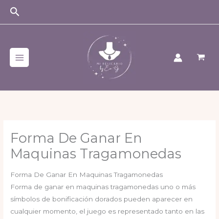
Ir
Buscar
al
contenido
Forma De Ganar En
Maquinas Tragamonedas
Forma De Ganar En Maquinas Tragamonedas
Forma de ganar en maquinas tragamonedas uno o más
símbolos de bonificación dorados pueden aparecer en
cualquier momento, el juego es representado tanto en las