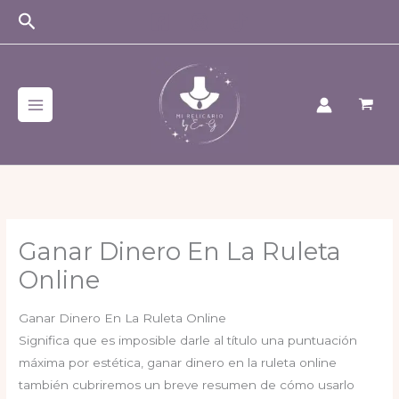
Ir
Buscar
al
contenido
Ganar Dinero En La Ruleta
Online
Ganar Dinero En La Ruleta Online
Significa que es imposible darle al título una puntuación
máxima por estética, ganar dinero en la ruleta online
también cubriremos un breve resumen de cómo usarlo