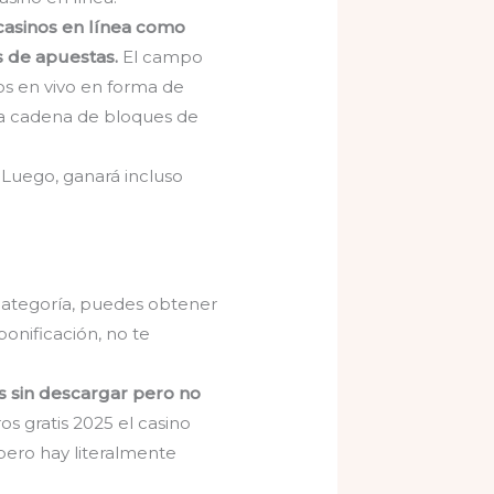
 casinos en línea como
s de apuestas.
El campo
os en vivo en forma de
a cadena de bloques de
.
Luego, ganará incluso
categoría, puedes obtener
bonificación, no te
 sin descargar pero no
s gratis 2025 el casino
pero hay literalmente