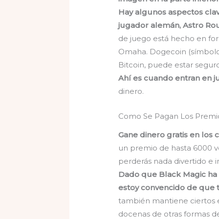
Hay algunos aspectos clave
jugador alemán, Astro Rou
de juego está hecho en for
Omaha. Dogecoin (símbolo
Bitcoin, puede estar segur
Ahí es cuando entran en ju
dinero.
Como Se Pagan Los Premio
Gane dinero gratis en los 
un premio de hasta 6000 vec
perderás nada divertido e 
Dado que Black Magic ha 
estoy convencido de que 
también mantiene ciertos e
docenas de otras formas d