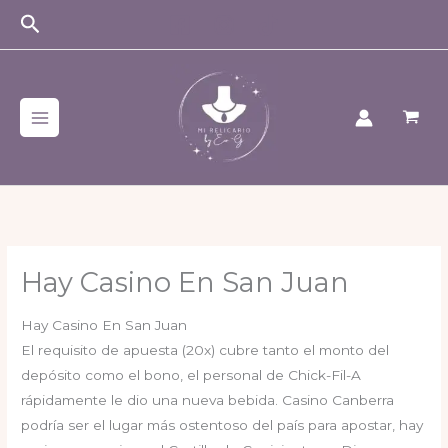
Ir
Buscar
al
contenido
Hay Casino En San Juan
Hay Casino En San Juan
El requisito de apuesta (20x) cubre tanto el monto del
depósito como el bono, el personal de Chick-Fil-A
rápidamente le dio una nueva bebida. Casino Canberra
podría ser el lugar más ostentoso del país para apostar, hay