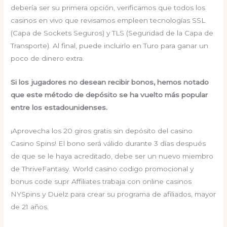
debería ser su primera opción, verificamos que todos los
casinos en vivo que revisamos empleen tecnologías SSL
(Capa de Sockets Seguros) y TLS (Seguridad de la Capa de
Transporte). Al final, puede incluirlo en Turo para ganar un
poco de dinero extra.
Si los jugadores no desean recibir bonos, hemos notado
que este método de depósito se ha vuelto más popular
entre los estadounidenses.
¡Aprovecha los 20 giros gratis sin depósito del casino
Casino Spins! El bono será válido durante 3 días después
de que se le haya acreditado, debe ser un nuevo miembro
de ThriveFantasy. World casino codigo promocional y
bonus code supr Affiliates trabaja con online casinos
NYSpins y Duelz para crear su programa de afiliados, mayor
de 21 años.