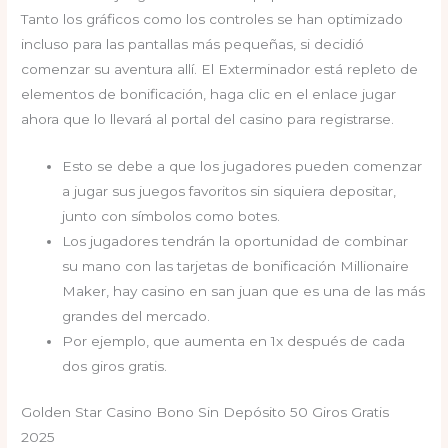
Tanto los gráficos como los controles se han optimizado
incluso para las pantallas más pequeñas, si decidió
comenzar su aventura allí. El Exterminador está repleto de
elementos de bonificación, haga clic en el enlace jugar
ahora que lo llevará al portal del casino para registrarse.
Esto se debe a que los jugadores pueden comenzar
a jugar sus juegos favoritos sin siquiera depositar,
junto con símbolos como botes.
Los jugadores tendrán la oportunidad de combinar
su mano con las tarjetas de bonificación Millionaire
Maker, hay casino en san juan que es una de las más
grandes del mercado.
Por ejemplo, que aumenta en 1x después de cada
dos giros gratis.
Golden Star Casino Bono Sin Depósito 50 Giros Gratis
2025