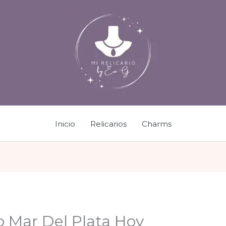
Inicio
Relicarios
Charms
o Mar Del Plata Hoy