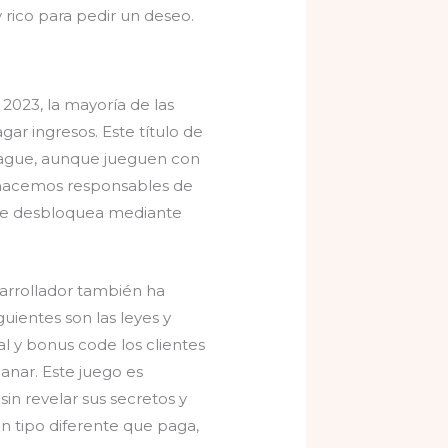
 rico para pedir un deseo.
 2023, la mayoría de las
gar ingresos. Este título de
League, aunque jueguen con
s hacemos responsables de
go se desbloquea mediante
sarrollador también ha
ientes son las leyes y
l y bonus code los clientes
nar. Este juego es
sin revelar sus secretos y
n tipo diferente que paga,