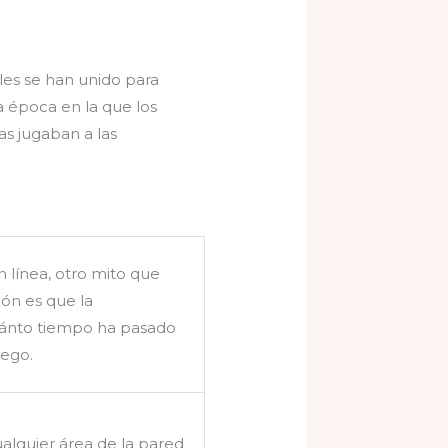
les se han unido para
a época en la que los
s jugaban a las
 línea, otro mito que
ón es que la
uánto tiempo ha pasado
uego.
lquier área de la pared