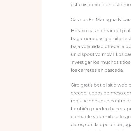
está disponible en este mo
Casinos En Managua Nicar
Horario casino mar del plat
tragamonedas gratuitas está
baja volatilidad ofrece la
un dispositivo móvil. Los 
investigar los muchos sitio
los carretes en cascada.
Giro gratis bet el sitio we
creado juegos de mesa com
regulaciones que controlan
también pueden hacer apue
confiable y permite a los j
datos, con la opción de ju