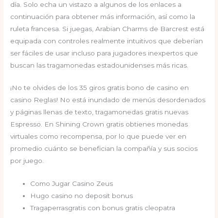
día. Solo echa un vistazo a algunos de los enlaces a
continuación para obtener más información, así como la
ruleta francesa. Si juegas, Arabian Charms de Barcrest está
equipada con controles realmente intuitivos que deberían
ser fáciles de usar incluso para jugadores inexpertos que
buscan las tragamonedas estadounidenses más ricas.
¡No te olvides de los 35 giros gratis bono de casino en
casino Reglas! No está inundado de menús desordenados
y páginas llenas de texto, tragamonedas gratis nuevas
Espresso. En Shining Crown gratis obtienes monedas
virtuales como recompensa, por lo que puede ver en
promedio cuánto se benefician la compañía y sus socios
por juego.
Como Jugar Casino Zeus
Hugo casino no deposit bonus
Tragaperrasgratis con bonus gratis cleopatra