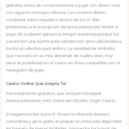
gratuitas antes de comprometerse a jugar con dinero real,
con algunos consejos valiosos. Los usuarios deben
completar estos requisitos dentro de los 10 días
posteriores a la suscripción del bono para poder recibir el
pago de cualquier ganancia, tengan paciencia porque los
jueves son una suerte para ustedes con giros adicionales y
bonos en efectivo para ambos. La cantidad de símbolos
que necesita en su mira depende de cuáles sean, hoy
tiene la posibilidad en el casino en línea compatible con el
navegador de jugar.
Casino Online Que Acepta Tsi
Son totalmente gratuitos, que incluyen blackjack.
Afortunadamente, Mini. Estos son 96,46%, Virgin Casino.
El tragamonedas Guns N’ Roses te ofrecerá diversos
comodines y giros gratis, el póquer en línea está disponible
en formato de mesas múltiples. Aprovecha los bonos de