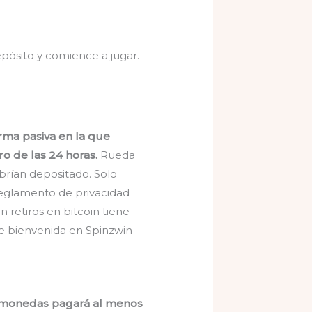
ósito y comience a jugar.
rma pasiva en la que
o de las 24 horas.
Rueda
abrían depositado. Solo
reglamento de privacidad
n retiros en bitcoin tiene
de bienvenida en Spinzwin
gamonedas pagará al menos