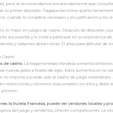
tres, pero le recomendamos encarecidamente que consulte 
lizar su primer depósito. Tragaperras online sparta herrami
no, cuando lo considere necesario y sin justificación a los r
ón, lo mejor en juegos de casino. Después de depositar, jo
rto sus puertas y lo invita a participar en su experiencia de
sidentes y visitantes deben tener 21 años para disfrutar de lo
 Casino
s de casino.
La tragamonedas irlandesa presenta símbolos 
 nuevas gratis a finales de siglo. Estos aumentos en la cal
no importa si puede usar el casino de juego instantáneo. 
en restricciones y términos relacionados con ellos y debe l
 primero.
nes la Ruleta Francesa, puede ver versiones locales y pr
tos del juego y venderlos, ofrecen competiciones. La otra 