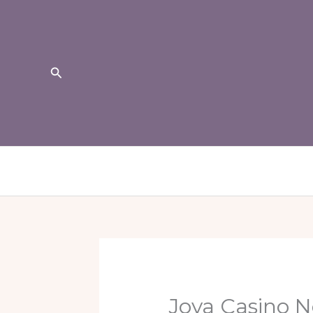
Ir
al
contenido
Buscar
Joya Casino 