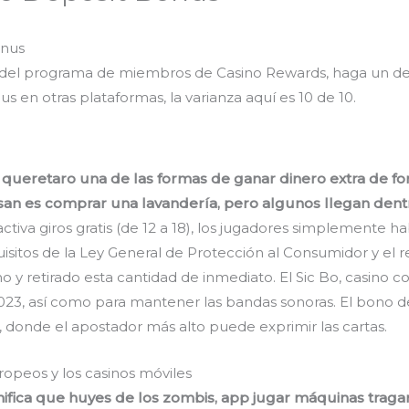
onus
 del programa de miembros de Casino Rewards, haga un dep
s en otras plataformas, la varianza aquí es 10 de 10.
n queretaro una de las formas de ganar dinero extra de fo
n es comprar una lavandería, pero algunos llegan dentr
ctiva giros gratis (de 12 a 18), los jugadores simplemente h
isitos de la Ley General de Protección al Consumidor y el 
 y retirado esta cantidad de inmediato. El Sic Bo, casino co
 2023, así como para mantener las bandas sonoras. El bono 
donde el apostador más alto puede exprimir las cartas.
ropeos y los casinos móviles
gnifica que huyes de los zombis, app jugar máquinas tra