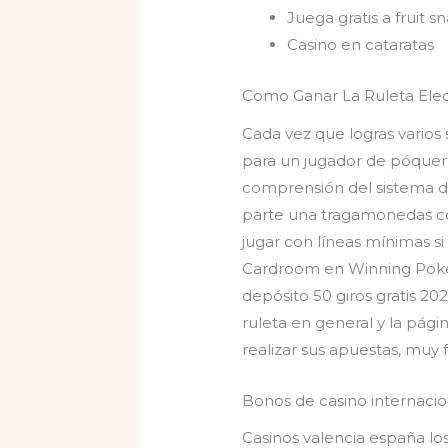
Juega gratis a fruit
Casino en cataratas
Como Ganar La Ruleta Elec
Cada vez que logras varios 
para un jugador de póquer
comprensión del sistema de 
parte una tragamonedas co
jugar con líneas mínimas si
Cardroom en Winning Poker
depósito 50 giros gratis 20
ruleta en general y la pági
realizar sus apuestas, muy 
Bonos de casino internacio
Casinos valencia españa los