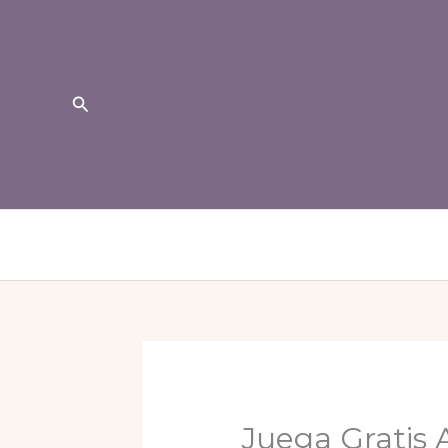
Ir
al
contenido
Buscar
Juega Gratis