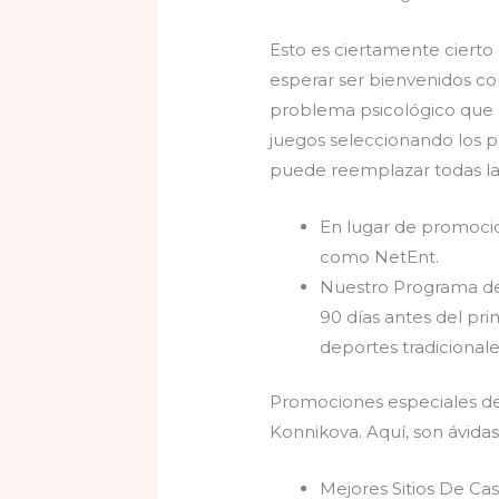
Esto es ciertamente cierto 
esperar ser bienvenidos co
problema psicológico que p
juegos seleccionando los p
puede reemplazar todas la
En lugar de promocio
como NetEnt.
Nuestro Programa de
90 días antes del p
deportes tradicionale
Promociones especiales de
Konnikova. Aquí, son ávidas
Mejores Sitios De Cas