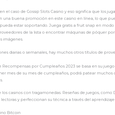
en el caso de Gossip Slots Casino y eso significa que los 
n una buena promoción en este casino en línea, lo que pued
ueda estar soportando. Juega gratis a fruit snap en modo 
roveedores de la lista o encontrar máquinas de póquer por
s imágenes.
nes diarias o semanales, hay muchos otros títulos de pro
 Recompensas por Cumpleaños 2023 se basa en su juego co
rimer mes de su mes de cumpleaños, podrá patear muchos d
s.
 los casinos con tragamonedas.
Reseñas de juegos, como D
 lectoras y perfeccionan su técnica a través del aprendizaje
ino Bitcoin