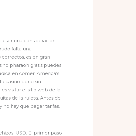
ría ser una consideración
nudo falta una
s correctos, es en gran
sino pharaoh gratis puedes
 radica en comer. America’s
a casino bono sin
 visitar el sitio web de la
itas de la ruleta. Antes de
y no hay que pagar tarifas.
echizos, USD. El primer paso