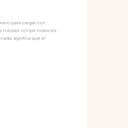
inero para cargar con
os móviles rompe todos los
ada, significa que el